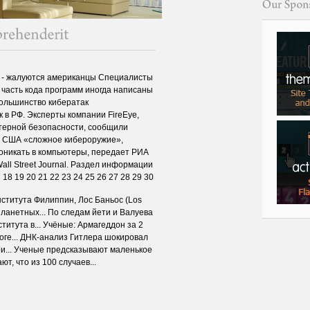
 - жалуются американцы Специалисты
 часть кода программ иногда написаны
большинство кибератак
 в РФ. Эксперты компании FireEye,
терной безопасности, сообщили
м США «сложное кибероружие»,
роникать в компьютеры, передает РИА
all Street Journal. Раздел информации
17 18 19 20 21 22 23 24 25 26 27 28 29 30
итута Филиппин, Лос Баньос (Los
ланетных... По следам йети и Валуева
итута в... Учёные: Армагеддон за 2
оге... ДНК-анализ Гитлера шокировал
ри... Ученые предсказывают маленькое
т, что из 100 случаев...