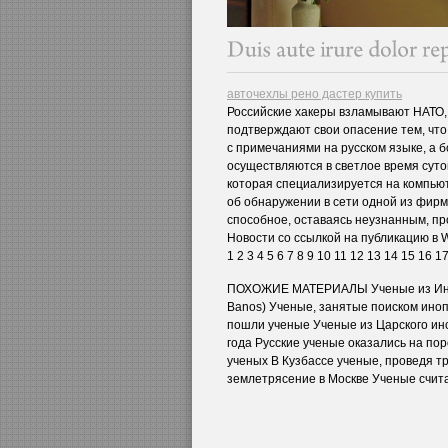
авточехлы рено дастер купить
Российские хакеры взламывают НАТО,
подтверждают свои опасение тем, что
с примечаниями на русском языке, а 
осуществляются в светлое время суток
которая специализируется на компью
об обнаружении в сети одной из фир
способное, оставаясь неузнанным, п
Новости со ссылкой на публикацию в W
1 2 3 4 5 6 7 8 9 10 11 12 13 14 15 16 
ПОХОЖИЕ МАТЕРИАЛЫ Ученые из Инст
Banos) Ученые, занятые поиском иноп
пошли ученые Ученые из Царского инст
года Русские ученые оказались на пор
ученых В Кузбассе ученые, проведя т
землетрясение в Москве Ученые считаю